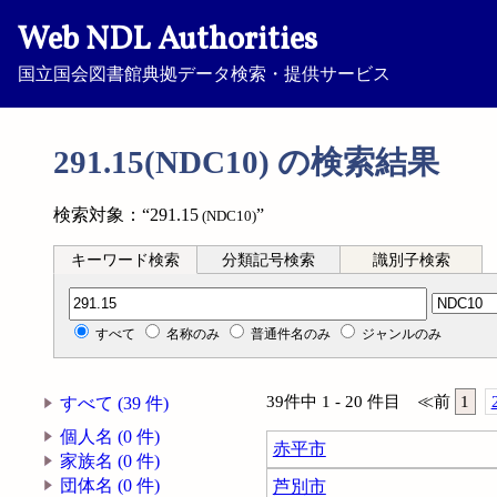
Web NDL Authorities
国立国会図書館典拠データ検索・提供サービス
291.15(NDC10) の検索結果
検索対象：“291.15
”
(NDC10)
キーワード検索
分類記号検索
識別子検索
分類記号検索
すべて
名称のみ
普通件名のみ
ジャンルのみ
39件中 1 - 20 件目
≪
前
1
すべて (39 件)
個人名 (0 件)
赤平市
家族名 (0 件)
団体名 (0 件)
芦別市