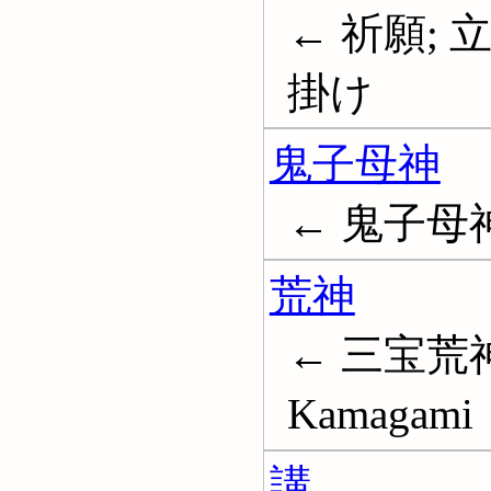
← 祈願; 立
掛け
鬼子母神
← 鬼子母神; H
荒神
← 三宝荒神
Kamagami
講