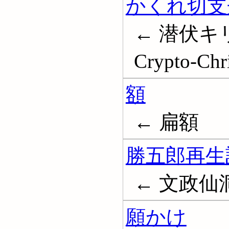
かくれ切支
← 潜伏キ
Crypto-Chri
額
← 扁額
勝五郎再生
← 文政仙
願かけ