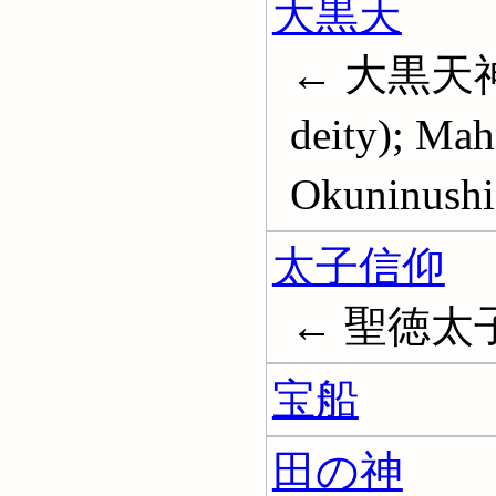
大黒天
← 大黒天神; D
deity); Mah
Okuninushi
太子信仰
← 聖徳太
宝船
田の神