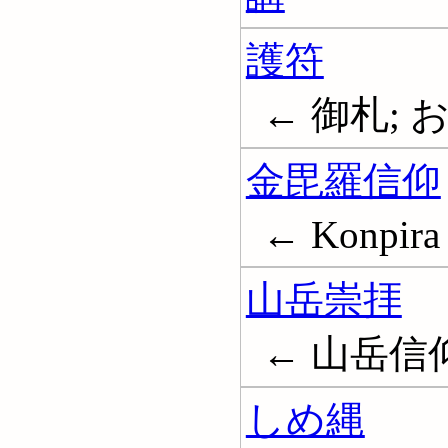
護符
← 御札; お守
金毘羅信仰
← Konpira 
山岳崇拝
← 山岳信仰; 
しめ縄