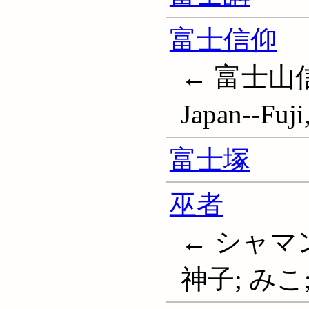
富士信仰
← 富士山信仰;
Japan--Fuj
富士塚
巫者
← シャマン
神子; みこ; 