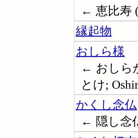
← 恵比寿 (
縁起物
おしら様
← おしら
とけ; Oshir
かくし念仏
← 隠し念仏; 