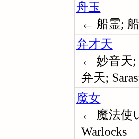
舟玉
← 船霊; 
弁才天
← 妙音天;
弁天; Sarasv
魔女
← 魔法使い; W
Warlocks