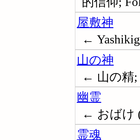
的信仰; Folk
屋敷神
← Yashiki
山の神
← 山の精; M
幽霊
← おばけ (幽
霊魂