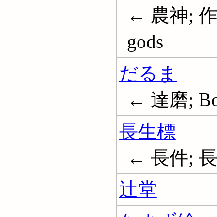
← 農神; 作
gods
だるま
← 達磨; Bod
長生標
← 長件; 長
辻堂