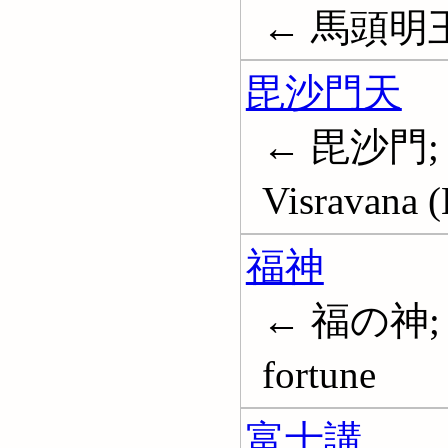
← 馬頭明
毘沙門天
← 毘沙門;
Visravana (
福神
← 福の神; 福
fortune
富士講