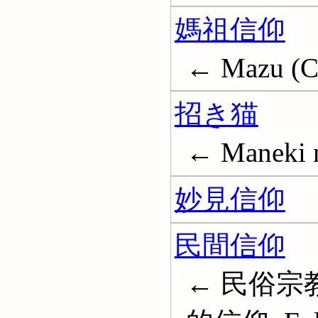
媽祖信仰
← Mazu (Ch
招き猫
← Maneki n
妙見信仰
民間信仰
← 民俗宗教