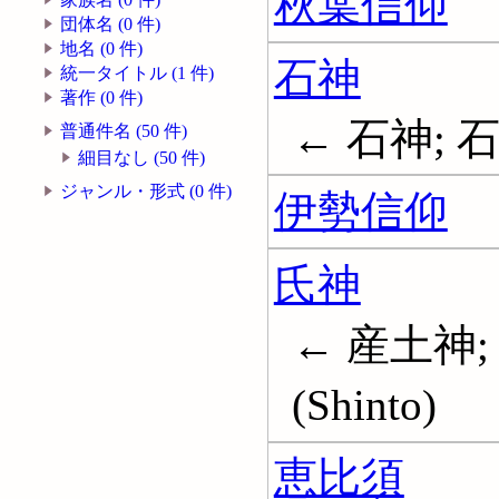
秋葉信仰
団体名 (0 件)
地名 (0 件)
石神
統一タイトル (1 件)
著作 (0 件)
← 石神; 
普通件名 (50 件)
細目なし (50 件)
ジャンル・形式 (0 件)
伊勢信仰
氏神
← 産土神; 
(Shinto)
恵比須