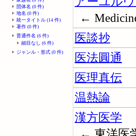
アーユルヴ
団体名 (0 件)
地名 (0 件)
← Medicine
統一タイトル (14 件)
著作 (0 件)
医談抄
普通件名 (6 件)
細目なし (6 件)
ジャンル・形式 (0 件)
医法圓通
医理真伝
温熱論
漢方医学
← 東洋医学