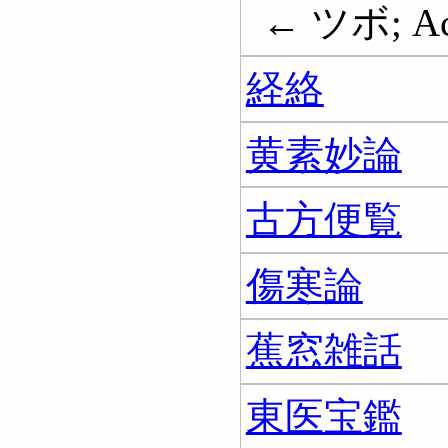
← ツボ; Acu
経絡
黄素妙論
古方便覧
傷寒論
蕉窓雑話
東医宝鑑