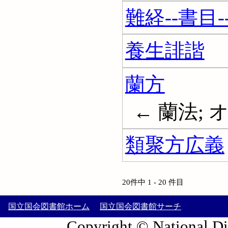
難経--書目-
養生誹諧
蘭方
← 蘭法;
類聚方広義
20件中 1 - 20 件目
国立国会図書館ホーム
国立国会図書館サーチ
Copyright © National Die