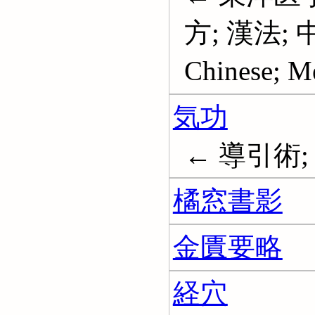
方; 漢法; 
Chinese; Me
気功
← 導引術; Q
橘窓書影
金匱要略
経穴