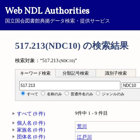
Web NDL Authorities
国立国会図書館典拠データ検索・提供サービス
517.213(NDC10) の検索結果
検索対象：“517.213
”
(NDC10)
キーワード検索
分類記号検索
識別子検索
分類記号検索
すべて
名称のみ
普通件名のみ
ジャンルのみ
9件中 1 - 9 件目
すべて (9 件)
個人名 (0 件)
荒川
家族名 (0 件)
団体名 (0 件)
江戸川