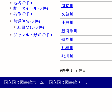
地名 (9 件)
鬼怒川
統一タイトル (0 件)
著作 (0 件)
久慈川
普通件名 (0 件)
小貝川
細目なし (0 件)
新河岸川
ジャンル・形式 (0 件)
鶴見川
利根川
那珂川
9件中 1 - 9 件目
国立国会図書館ホーム
国立国会図書館サーチ