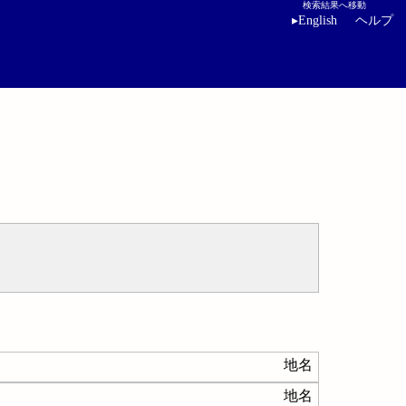
検索結果へ移動
▸
English
ヘルプ
地名
地名