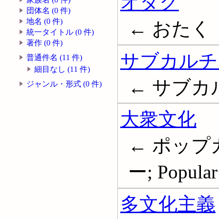
オタク
団体名 (0 件)
地名 (0 件)
← おたく
統一タイトル (0 件)
著作 (0 件)
サブカルチ
普通件名 (11 件)
細目なし (11 件)
← サブカルチ
ジャンル・形式 (0 件)
大衆文化
← ポップ
ー; Popular 
多文化主義