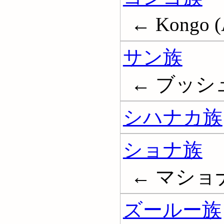
← Kongo (A
サン族
← ブッシュマン
シハナカ族
ショナ族
← マショナ族; 
ズールー族