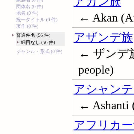
アカン族
団体名 (0 件)
地名 (0 件)
← Akan (Af
統一タイトル (0 件)
著作 (0 件)
アザンデ族
普通件名 (56 件)
細目なし (56 件)
← ザンデ族; 
ジャンル・形式 (0 件)
people)
アシャンテ
← Ashanti (
アフリカー