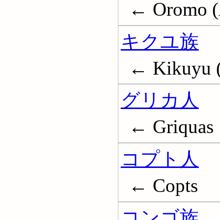
← Oromo (A
キクユ族
← Kikuyu (
グリカ人
← Griquas
コプト人
← Copts
コンゴ族