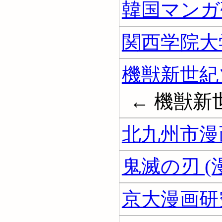
韓国マンガ
関西学院大
機獣新世紀ゾ
← 機獣新世
北九州市漫
鬼滅の刃 (
京大漫画研