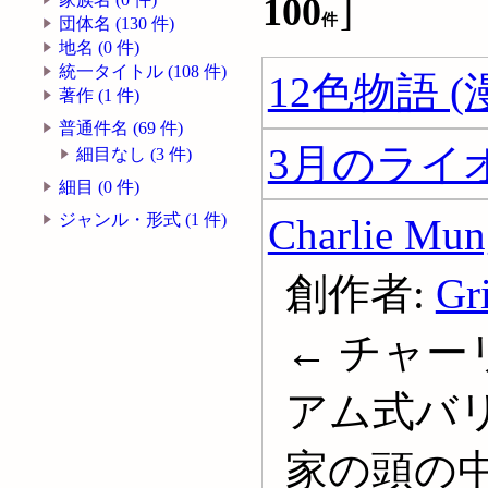
100
]
件
団体名 (130 件)
地名 (0 件)
統一タイトル (108 件)
12色物語 (
著作 (1 件)
普通件名 (69 件)
3月のライオ
細目なし (3 件)
細目 (0 件)
ジャンル・形式 (1 件)
Charlie Mun
創作者:
Gri
← チャ
アム式バリ
家の頭の