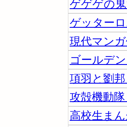
ゲゲゲの鬼太
ゲッターロボ
現代マンガ
ゴールデンカ
項羽と劉邦 
攻殻機動隊 
高校生まん