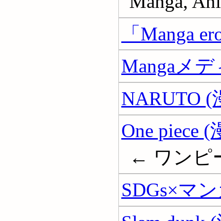
Manga, Ani
「Manga e
Mangaメ
NARUTO (
One piece 
← ワンピ
SDGs×マ