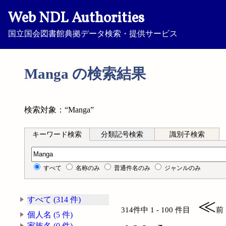
Web NDL Authorities
国立国会図書館典拠データ検索・提供サービス
Manga の検索結果
検索対象：“Manga”
キーワード検索
分類記号検索
識別子検索
キーワード検索
すべて
名称のみ
普通件名のみ
ジャンルのみ
すべて (314 件)
≪
314件中 1 - 100 件目
前
個人名 (5 件)
家族名 (0 件)