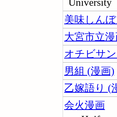
University
美味しんぼ 
大宮市立漫
オチビサン 
男組 (漫画)
乙嫁語り (
会火漫画