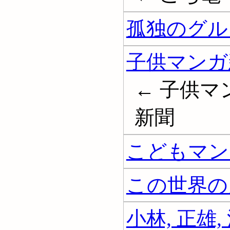
孤独のグルメ
子供マンガ
← 子供マ
新聞
こどもマン
この世界の片
小林, 正雄