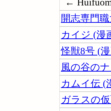
← Huifuom
開志専門職
カイジ (漫
怪獣8号 (漫
風の谷のナウ
カムイ伝 (
ガラスの仮面