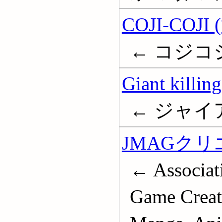
COJI-COJI
← コジコ
Giant killi
← ジャ
JMAGク
← Associat
Game Creato