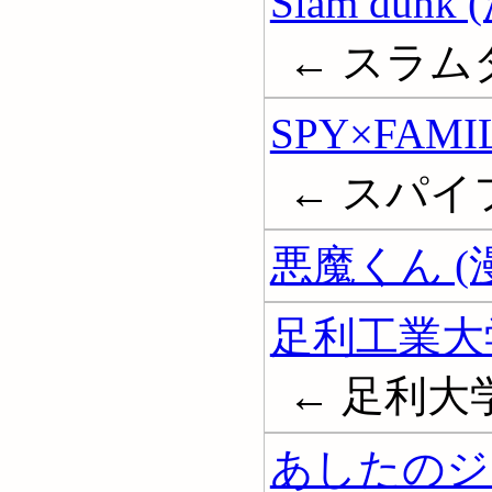
Slam dunk
← スラム
SPY×FAMI
← スパイ
悪魔くん (
足利工業大
← 足利大
あしたのジョ