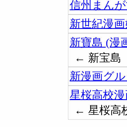
信州まんが
新世紀漫画
新寶島 (漫画
← 新宝島
新漫画グル
星桜高校漫
← 星桜高