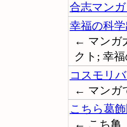
合志マンガ
幸福の科学
← マン
クト; 幸
コスモリバ
← マンガ
こちら葛飾
← こち亀