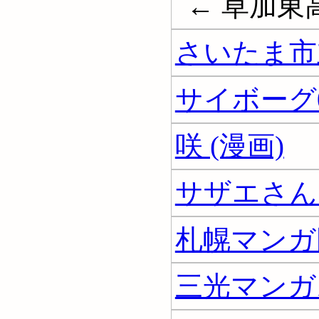
← 草加東
さいたま市
サイボーグ00
咲 (漫画)
サザエさん 
札幌マンガ
三光マンガ