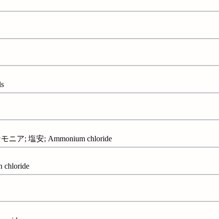
s
; 塩安; Ammonium chloride
chloride