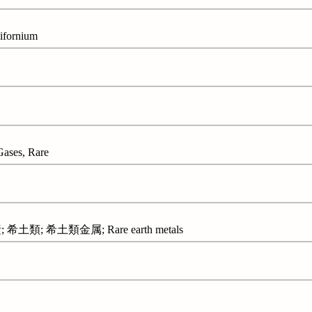
ornium
es, Rare
類; 希土類金属; Rare earth metals