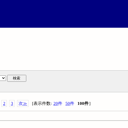
検索
2
3
次
≫
[
表示件数
:
20
件
50
件
100
件
]