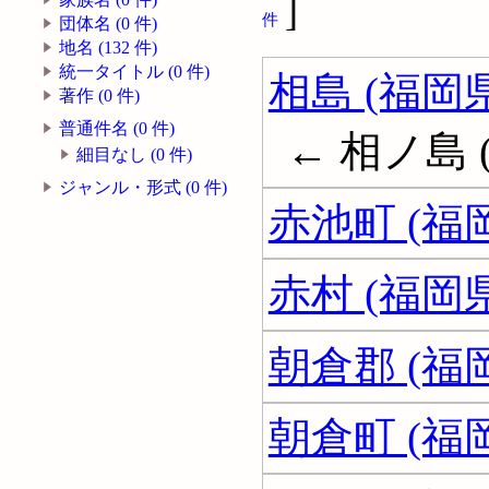
]
件
団体名 (0 件)
地名 (132 件)
統一タイトル (0 件)
相島 (福岡県
著作 (0 件)
普通件名 (0 件)
← 相ノ島 
細目なし (0 件)
ジャンル・形式 (0 件)
赤池町 (福
赤村 (福岡県
朝倉郡 (福
朝倉町 (福