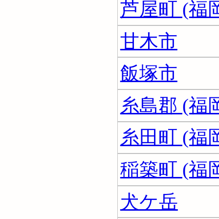
芦屋町 (福
甘木市
飯塚市
糸島郡 (福
糸田町 (福
稲築町 (福
犬ケ岳