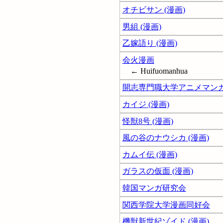
オチビサン (漫画)
男組 (漫画)
乙嫁語り (漫画)
会火漫画
← Huifuomanhua
開志専門職大学アニメマン
カイジ (漫画)
怪獣8号 (漫画)
風の谷のナウシカ (漫画)
カムイ伝 (漫画)
ガラスの仮面 (漫画)
韓国マンガ研究会
関西学院大学漫画同好会
機獣新世紀ゾイド (漫画)