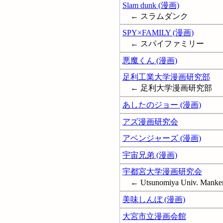
Slam dunk (漫画)
← スラムダンク
SPY×FAMILY (漫画)
← スパイファミリー
悪魔くん (漫画)
足利工業大学漫画研究部
← 足利大学漫画研究部
あしたのジョー (漫画)
アズ漫画研究会
アベンジャーズ (漫画)
宇宙兄弟 (漫画)
宇都宮大学漫画研究会
← Utsunomiya Univ. Manken; 
美味しんぼ (漫画)
大宮市立漫画会館