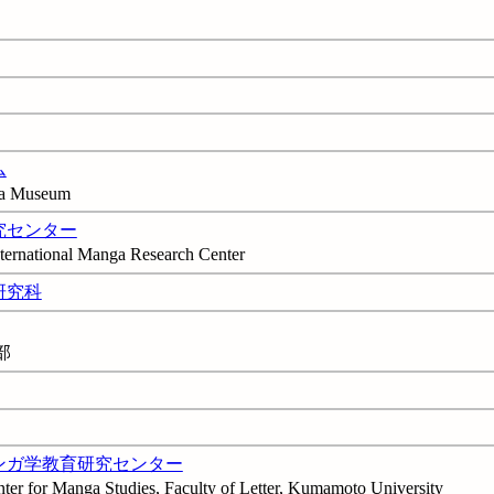
ム
ga Museum
究センター
ternational Manga Research Center
研究科
部
ンガ学教育研究センター
ter for Manga Studies, Faculty of Letter, Kumamoto University