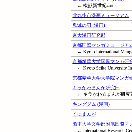
← 機獣新世紀zoids
北九州市漫画ミュージアム
鬼滅の刃 (漫画)
京大漫画研究部
京都国際マンガミュージア
← Kyoto International Man
京都精華大学国際マンガ研
← Kyoto Seika University In
京都精華大学大学院マンガ
キラかわまんが研究部
← キラかわ☆まんが研究
キングダム (漫画)
くにまんが
熊本大学文学部附属国際マ
← International Research Cen