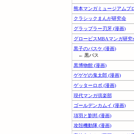
熊本マンガミュージアムプ
クラシックまんが研究会
グラップラー刃牙 (漫画)
グロービスMBAマンガ研究
黒子のバスケ (漫画)
← 黒バス
黒博物館 (漫画)
ゲゲゲの鬼太郎 (漫画)
ゲッターロボ (漫画)
現代マンガ倶楽部
ゴールデンカムイ (漫画)
項羽と劉邦 (漫画)
攻殻機動隊 (漫画)