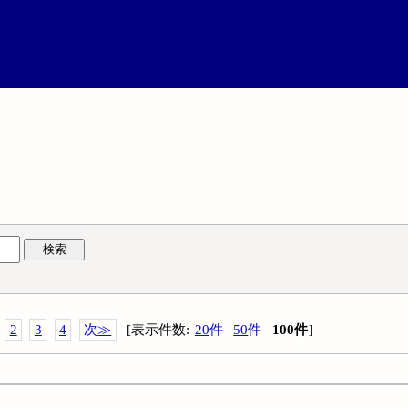
検索
2
3
4
次
≫
[
表示件数
:
20
件
50
件
100
件
]