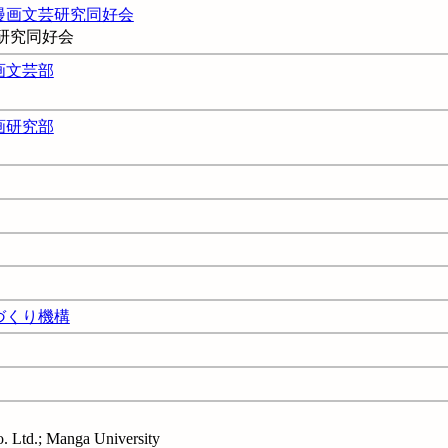
漫画文芸研究同好会
研究同好会
画文芸部
画研究部
づくり機構
td.; Manga University