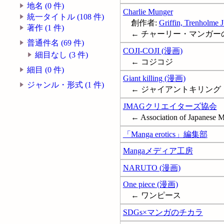
地名 (0 件)
Charlie Munger
統一タイトル (108 件)
創作者:
Griffin, Trenholme J
著作 (1 件)
← チャーリー・マンガー
普通件名 (69 件)
COJI-COJI (漫画)
細目なし (3 件)
← コジコジ
細目 (0 件)
Giant killing (漫画)
ジャンル・形式 (1 件)
← ジャイアントキリング
JMAGクリエイターズ協会
← Association of Japanese 
「Manga erotics」編集部
Mangaメディア工房
NARUTO (漫画)
One piece (漫画)
← ワンピース
SDGs×マンガのチカラ