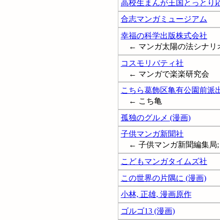
高校生まんが王国とっとり
合志マンガミュージアム
幸福の科学出版株式会社
← マンガ太陽の法シナリ
コスモリバティ社
← マンガで楽楽研究会
こちら葛飾区亀有公園前派出所
← こち亀
孤独のグルメ (漫画)
子供マンガ新聞社
← 子供マンガ新聞編集局;
こどもマンガタイムズ社
この世界の片隅に (漫画)
小林, 正雄, 漫画原作
ゴルゴ13 (漫画)