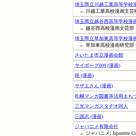
埼玉県立川越工業高等学校
← 川越工業高校漫画文芸
埼玉県立越谷西高等学校漫
← 越谷西高校漫画文芸部
埼玉県立草加東高等学校漫
← 草加東高校漫画研究部
さいたま市立漫画会館
サイボーグ009 (漫画)
咲 (漫画)
サザエさん (漫画)
札幌マンガ図書等活用まち
三光マンガスタヂオ同人
三国志 (漫画)
ジャパニメ有限会社
← ジャパニメ; Japanime Co. L