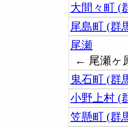
大間々町 (
尾島町 (群
尾瀬
← 尾瀬ヶ
鬼石町 (群
小野上村 (
笠懸町 (群